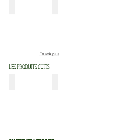
Côtelettes
Paupiettes
En voir plus
LES PRODUITS CUITS
Pâté de campagne
Boudin noir