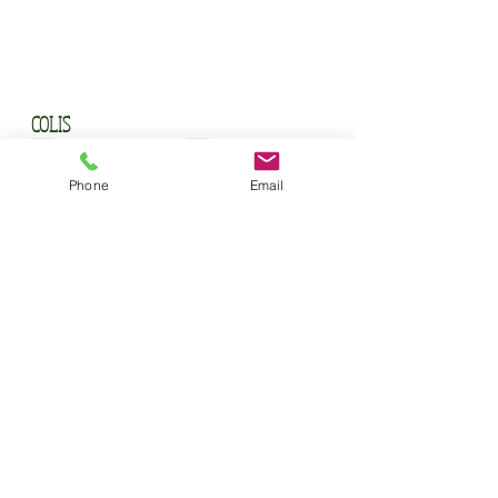
COLIS
Colis mini 2,1 kg
Colis potée 4,6 kg
Phone
Email
Colis gourmand 4,4 kg
Colis barbecue 7,8 kg