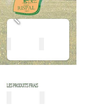
Coppa noix et tranches
Poitrine roulée noix et tranches
LES PRODUITS FRAIS
Saucisses fraiches
Chipolatas