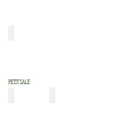
saucisse lentilles conserve RISPAL
PETIT SALE
Plat de côtes
Lard de poitrine salé