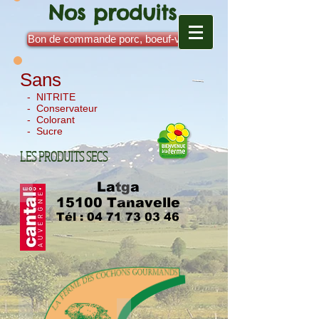
Nos produits
Bon de commande porc, boeuf-veau
Sans
- NITRITE
- Conservateur
- Colorant
- Sucre
LES PRODUITS SECS
Saucisse sèche
Saucisson a l'ail
Latga
15100 Tanavelle
Tél :
04 71 73 03 46
Jambon sec
Noix et tranches de jambon